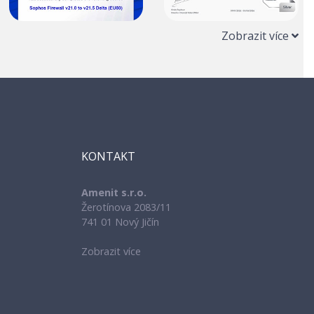
Zobrazit více
KONTAKT
Amenit s.r.o.
Žerotínova 2083/11
741 01 Nový Jičín
Zobrazit více