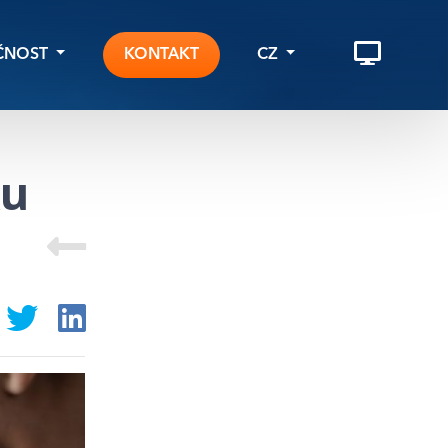
ČNOST
KONTAKT
CZ
s
EN
STNÍ ŘEŠENÍ
 dat
dka zaměstnání
ku
 NA ZAKÁZKU
iv novinek
HW A SW
z a licencování
onály