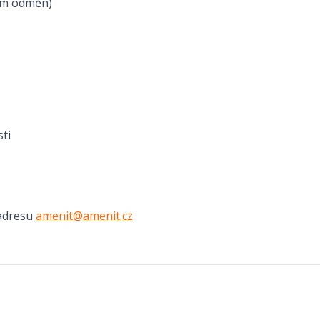
tém odměn)
ti
 adresu
amenit@amenit.cz