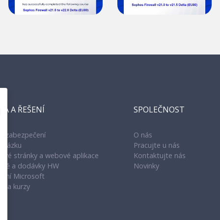
KA A ŘEŠENÍ
SPOLEČNOST
y a zabezpečení
O nás
akázku
Pracujte u nás
tové stránky a webové aplikace
Kontaktujte nás
sítě a dodávky HW
Novinky
vání Microsoft
ní a kurzy