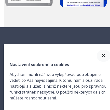
NABÍD
Nastavení soukromí a cookies
Již od roku 1998 jsme poskytovatelem
Antivir
spolehlivých a inovativních řešení.
SW na z
Abychom mohli náš web vylepšovat, potřebujeme
Interne
vědět, co Vás nejvíc zajímá. K tomu nám slouží řada
Správa 
nástrojů a služeb, z nichž některé jsou pro správnou
Licenco
funkci stránek nezbytné. O použití některých dalších
IT Škole
můžete rozhodnout sami.