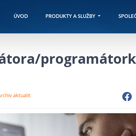
ÚVOD
PRODUKTY A SLUŽBY
SPOLE
O ná
ANTIVIROVÁ A BEZPEČNO
Komplexní ochrana vašich
Nabí
átora/programátor
VÝVOJ SW A WEBDESIGN
Arch
Na míru vašim potřebám
SPRÁVA SÍTĚ, DODÁVKA 
Zajistíme spolehlivý provo
rchiv aktualit
IT ŠKOLENÍ A KURZY
Pro začátečníky i profesi