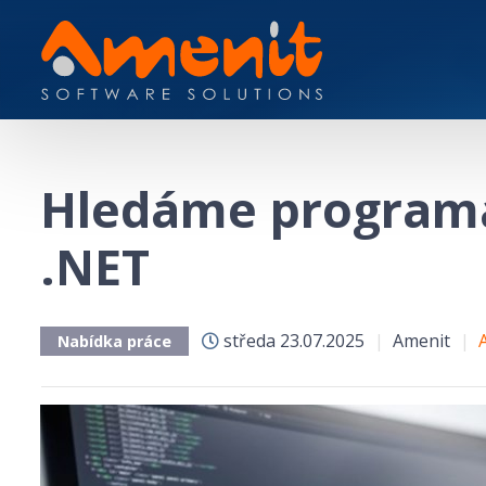
Hledáme program
.NET
středa
23.07.2025
|
Amenit
|
A
Nabídka práce