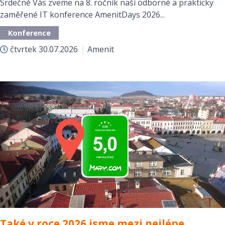
Srdečně Vás zveme na 8. ročník naší odborné a prakticky
zaměřené IT konference AmenitDays 2026...
Konference
čtvrtek
30.07.2026
|
Amenit
Také v roce 2026 jsme mezi nejlépe