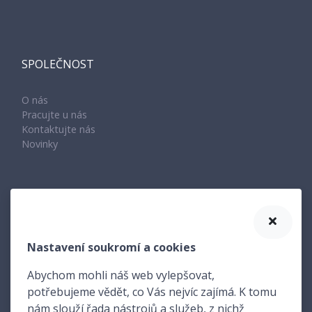
SPOLEČNOST
O nás
Pracujte u nás
Kontaktujte nás
Novinky
KONTAKT
Nastavení soukromí a cookies
Amenit s.r.o.
Žerotínova 2083/11
Abychom mohli náš web vylepšovat,
741 01 Nový Jičín
potřebujeme vědět, co Vás nejvíc zajímá. K tomu
nám slouží řada nástrojů a služeb, z nichž