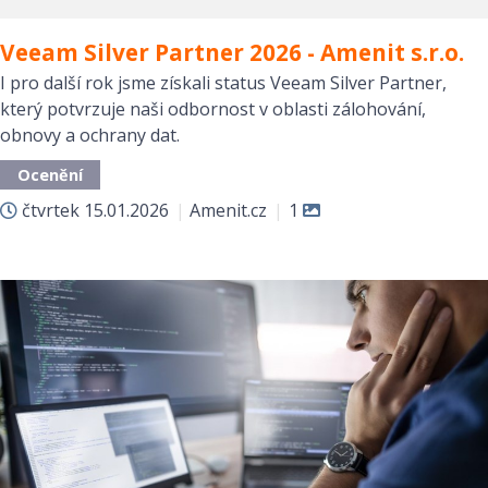
Veeam Silver Partner 2026 - Amenit s.r.o.
I pro další rok jsme získali status Veeam Silver Partner,
který potvrzuje naši odbornost v oblasti zálohování,
obnovy a ochrany dat.
Ocenění
čtvrtek
15.01.2026
|
Amenit.cz
|
1