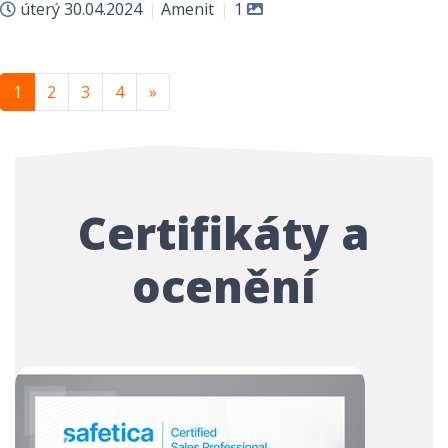
úterý
30.04.2024
|
Amenit
|
1
Další
1
2
3
4
»
Certifikáty a
ocenění