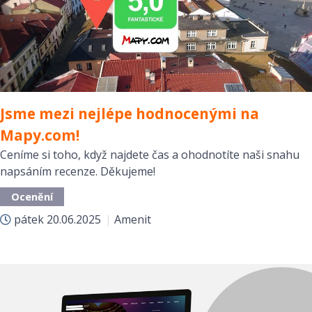
Jsme mezi nejlépe hodnocenými na
Mapy.com!
Ceníme si toho, když najdete čas a ohodnotíte naši snahu
napsáním recenze. Děkujeme!
Ocenění
pátek
20.06.2025
|
Amenit