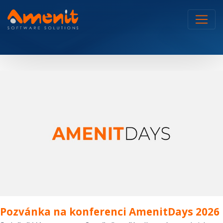
Pozvánka na konferenci AmenitDays 2026