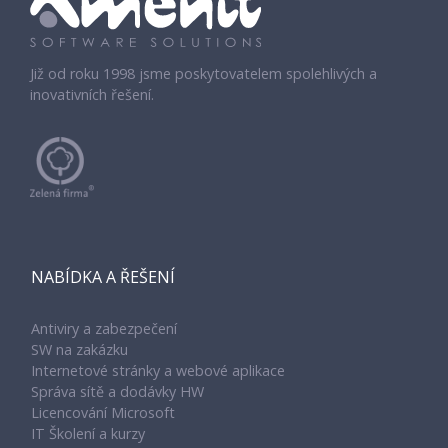
Již od roku 1998 jsme poskytovatelem spolehlivých a
inovativních řešení.
NABÍDKA A ŘEŠENÍ
Antiviry a zabezpečení
SW na zakázku
Internetové stránky a webové aplikace
Správa sítě a dodávky HW
Licencování Microsoft
IT Školení a kurzy