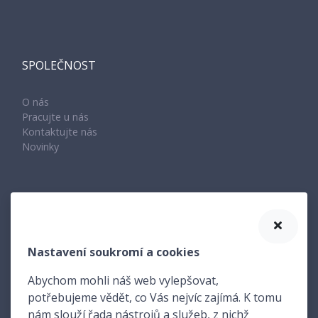
SPOLEČNOST
O nás
Pracujte u nás
Kontaktujte nás
Novinky
KONTAKT
Nastavení soukromí a cookies
Amenit s.r.o.
Žerotínova 2083/11
Abychom mohli náš web vylepšovat,
741 01 Nový Jičín
potřebujeme vědět, co Vás nejvíc zajímá. K tomu
nám slouží řada nástrojů a služeb, z nichž