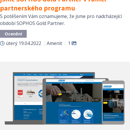
partnerského programu
S potěšením Vám oznamujeme, že jsme pro nadcházející
období SOPHOS Gold Partner.
Ocenění
úterý
19.04.2022
|
Amenit
|
1