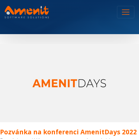
Pozvánka na konferenci AmenitDays 2022