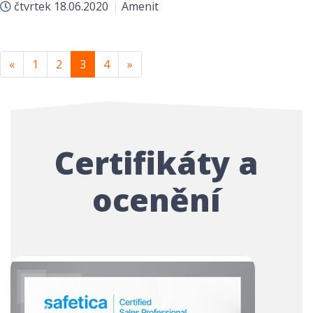
čtvrtek
18.06.2020
|
Amenit
Předchozí
Další
«
1
2
3
4
»
Certifikáty a
ocenění