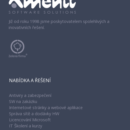
Již od roku 1998 jsme poskytovatelem spolehlivých a
inovativních řešení.
NABÍDKA A ŘEŠENÍ
Antiviry a zabezpečení
SW na zakázku
Internetové stránky a webové aplikace
Správa sítě a dodávky HW
Licencování Microsoft
IT Školení a kurzy