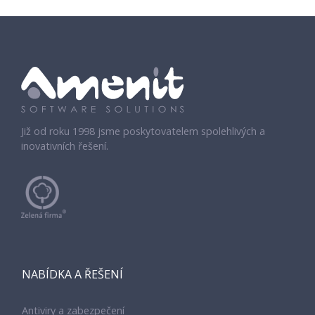
Již od roku 1998 jsme poskytovatelem spolehlivých a
inovativních řešení.
NABÍDKA A ŘEŠENÍ
Antiviry a zabezpečení