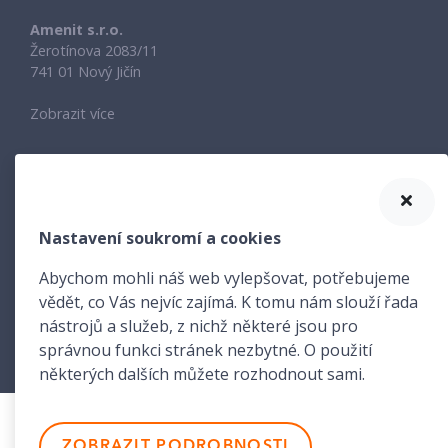
Amenit s.r.o.
Žerotínova 2083/11
741 01 Nový Jičín
Zobrazit více
©
1998 - 2026 Amenit s.r.o.
Nastavení soukromí a cookies
Ochrana
Nastavení
Česky
Abychom mohli náš web vylepšovat, potřebujeme
osobních
soukromí
vědět, co Vás nejvíc zajímá. K tomu nám slouží řada
údajů
nástrojů a služeb, z nichž některé jsou pro
správnou funkci stránek nezbytné. O použití
některých dalších můžete rozhodnout sami.
ZOBRAZIT PODROBNOSTI