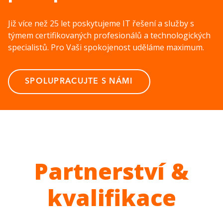
Již více než 25 let poskytujeme IT řešení a služby s
týmem certifikovaných profesionálů a technologických
specialistů. Pro Vaši spokojenost uděláme maximum.
SPOLUPRACUJTE S NÁMI
Partnerství &
kvalifikace